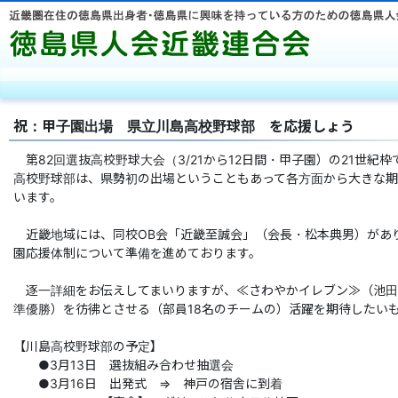
徳島県人
祝：甲子園出場 県立川島高校野球部 を応援しょう
第82回選抜高校野球大会（3/21から12日間・甲子園）の21世紀
高校野球部は、県勢初の出場ということもあって各方面から大きな
います。
近畿地域には、同校OB会「近畿至誠会」（会長・松本典男）があ
園応援体制について準備を進めております。
逐一詳細をお伝えしてまいりますが、≪さわやかイレブン≫（池田
準優勝）を彷彿とさせる（部員18名のチームの）活躍を期待したい
【川島高校野球部の予定】
●3月13日 選抜組み合わせ抽選会
●3月16日 出発式 ⇒ 神戸の宿舎に到着