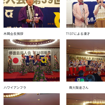
木岡会長挨拶 T137による漫才
ハワイアンフラ 南大阪連さん