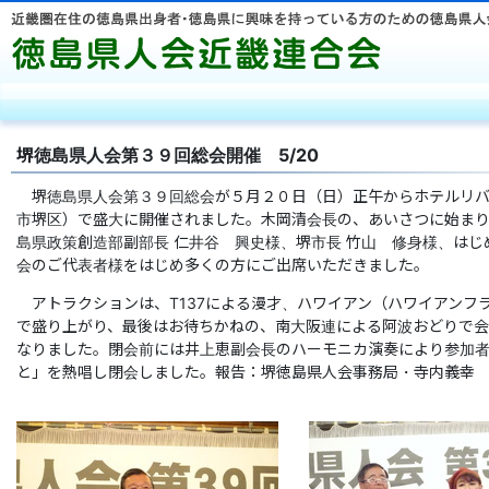
徳島県人
堺徳島県人会第３９回総会開催 5/20
堺徳島県人会第３９回総会が５月２０日（日）正午からホテルリバ
市堺区）で盛大に開催されました。木岡清会長の、あいさつに始ま
島県政策創造部副部長 仁井谷 興史様、堺市長 竹山 修身様、はじ
会のご代表者様をはじめ多くの方にご出席いただきました。
アトラクションは、T137による漫才、ハワイアン（ハワイアンフ
で盛り上がり、最後はお待ちかねの、南大阪連による阿波おどりで
なりました。閉会前には井上恵副会長のハーモニカ演奏により参加
と」を熱唱し閉会しました。報告：堺徳島県人会事務局・寺内義幸