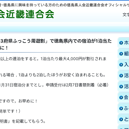
徳島県人会近畿連合会
文
「13府県ふっこう周遊割」で徳島県内での宿泊が1泊当た
得に！
以上の連泊をすると，1泊当たり最大4,000円が割引されま
れる場合，1泊よりも2泊したほうがお安く泊まれることも。
1月31日宿泊分までとし，申請受付は2月7日書類到着（必着）
ですので，お早めに！
簡単です！）
明書」を記載してもらう。