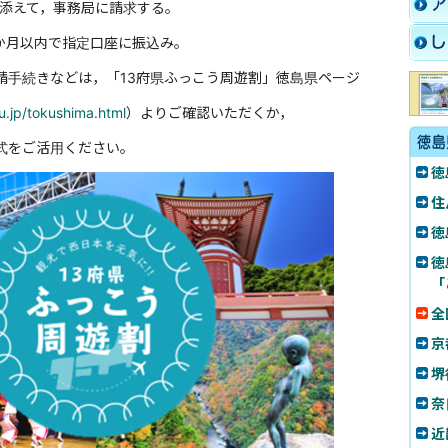
添えて，事務局に請求する。
か月以内で指定口座に振込み。
請手続きなどは，「13府県ふっこう周遊割」徳島県ページ
u.jp/tokushima.html
）よりご確認いただくか，
式をご活用ください。
徳
住
徳
徳
「
全
京
堺
奈
近