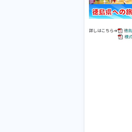
詳しはこちら⇒
徳島
様式