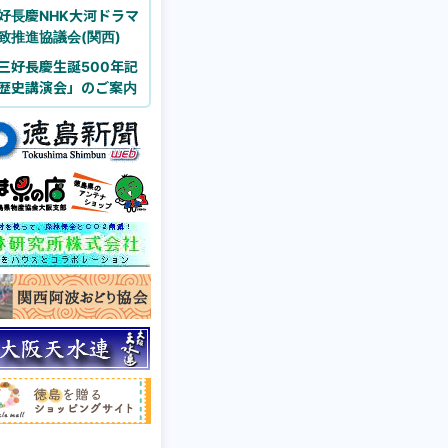
好長慶NHK大河ドラマ
致推進協議会(関西)
三好長慶生誕500年記
歴史講演会」のご案内