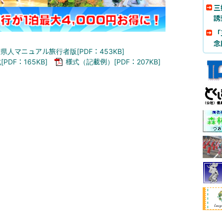
三
誘
「
念
県人マニュアル旅行者版[PDF：453KB]
[PDF：165KB]
様式（記載例）[PDF：207KB]