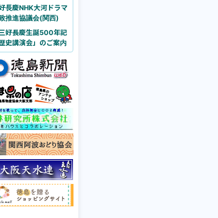
好長慶NHK大河ドラマ
致推進協議会(関西)
三好長慶生誕500年記
歴史講演会」のご案内