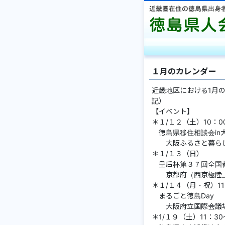
１月のカレンダー
近畿地区における1月
記）
【イベント】
＊１/１２（土）10：00
徳島県移住相談会i
大阪ふるさと暮らし
＊１/１３（日）
皇后杯第３７回全国
京都府（西京極陸上
＊１/１４（月・祝）1
まるごと徳島Da
大阪府立国際会議
＊1/１９（土）11：3