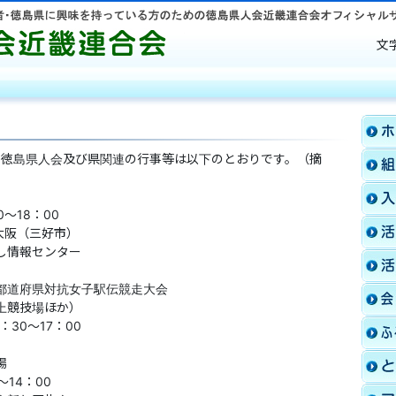
徳島県人会近畿連合会
文
の徳島県人会及び県関連の行事等は以下のとおりです。（摘
～18：00
n大阪（三好市）
情報センター
都道府県対抗女子駅伝競走大会
競技場ほか）
1：30～17：00
y
場
0～14：00