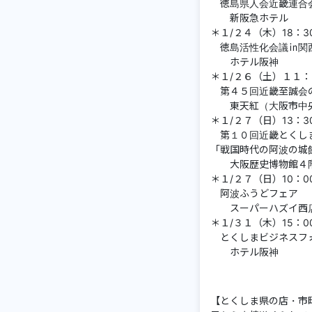
徳島県人会近畿連
新阪急ホテル
＊１/２４（木）18：
徳島活性化会議
ホテル阪神
＊１/２６（土）１１
第４５回近畿至誠
東天紅（大阪市中
＊１/２７（日）13：3
第１０回近畿とくしま
「戦国時代の阿波の城
大阪歴史博物館４
＊１/２７（日）10：00
阿波ふうどフェ
スーパーハズイ西店
＊１/３１（木）15：0
とくしまビジネスフ
ホテル阪神
【とくしま県の店・市