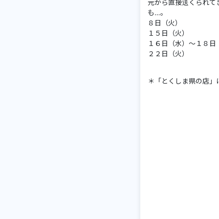
元から直接送くられて
も…。
８日（
１５日（火）
１６日（水）～１８
２２日（火）
＊「とくしま県の店」