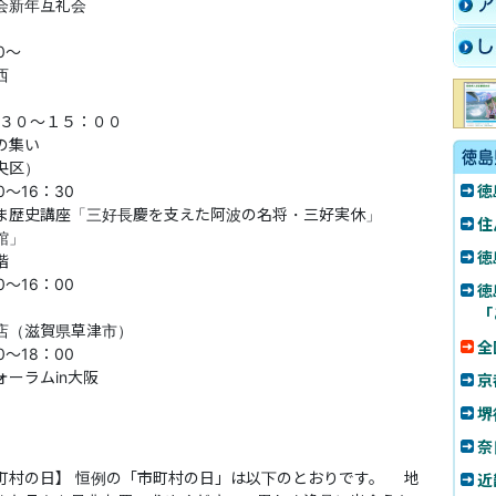
合会新年互礼会
30～
㏌関西
：３０～１５：００
会の集い
央区）
0～16：30
徳
歴史講座「三好長慶を支えた阿波の名将・三好実休」
住
館」
徳
階
～16：00
徳
ア
「
（滋賀県草津市）
全
0～18：00
ォーラムin大阪
京
堺
奈
町村の日】 恒例の「市町村の日」は以下のとおりです。 地
近