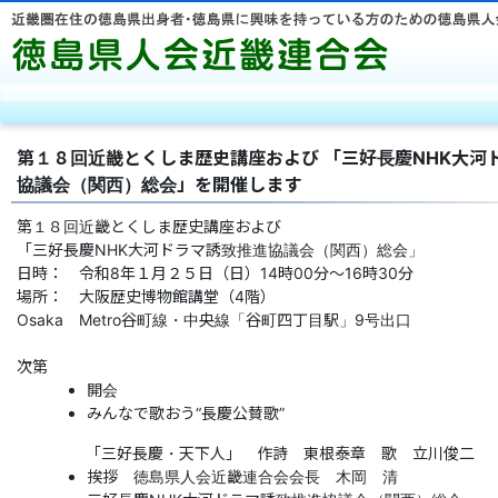
徳島県人
第１８回近畿とくしま歴史講座および 「三好長慶NHK大河
協議会（関西）総会」を開催します
第１８回近畿とくしま歴史講座および
「三好長慶NHK大河ドラマ誘致推進協議会（関西）総会」
日時： 令和8年１月２５日（日）14時00分～16時30分
場所： 大阪歴史博物館講堂（4階）
Osaka Metro谷町線・中央線「谷町四丁目駅」9号出口
次第
開会
みんなで歌おう“長慶公賛歌”
「三好長慶・天下人」 作詩 東根泰章 歌 立川俊二
挨拶 徳島県人会近畿連合会会長 木岡 清